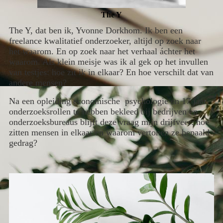
The Y
The Y, dat ben
ik, Yvonne Dorkhom.
Ik ben een
freelance kwalitatief onderzoeker, altijd op zoek naar
het waarom. En op zoek naar het verhaal áchter het
waarom. Als
klein
meisje was ik al gek op het invullen
van testjes: hoe zit ik in elkaar? En hoe verschilt dat van
andere mensen?
Na een opleiding economische psychologie en 17 jaar
onderzoeksrollen te hebben bekleed bij bedrijven en
onderzoeksbureaus blijft deze vraag mijn drijfveer: hoe
zitten mensen in elkaar en
waarom
vertonen
ze
bepaald
gedrag?